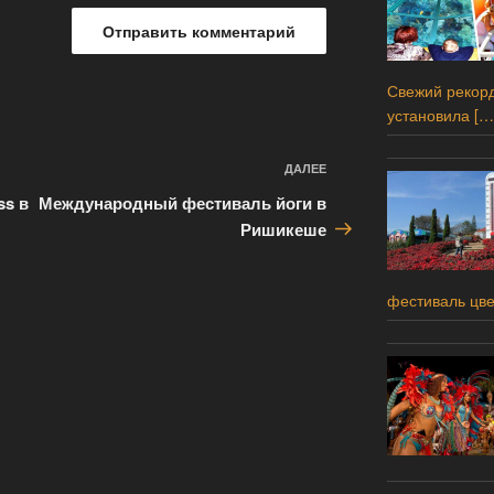
Свежий рекорд
установила
[…
ДАЛЕЕ
Следующая
запись
ss в
Международный фестиваль йоги в
Ришикеше
фестиваль цв