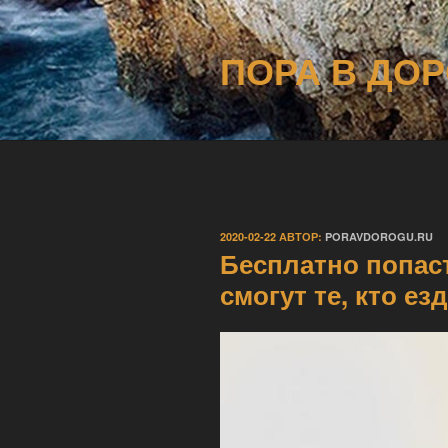
Перейти
к
ПОРА В ДОР
содержимому
ОПУБЛИКОВАНО
2020-02-22
АВТОР:
PORAVDOROGU.RU
Бесплатно попас
смогут те, кто ез