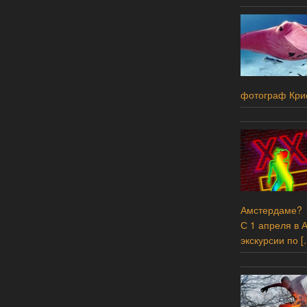
фотограф Кри
Амстердаме?
С 1 апреля в 
экскурсии по
[