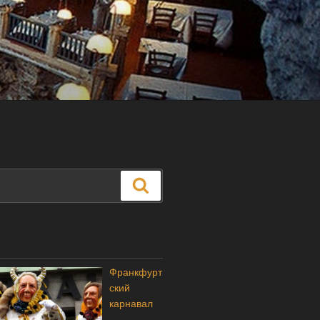
Поиск
Франкфурт
ский
карнавал