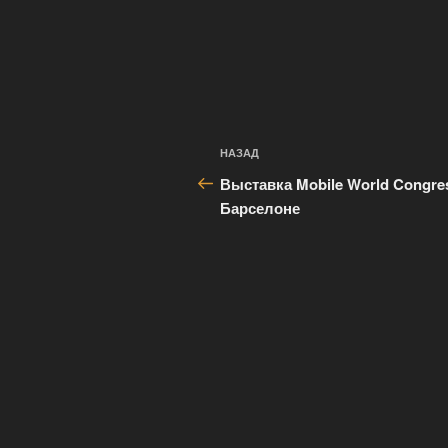
Навигация
Предыдущая
НАЗАД
по
запись:
Выставка Mobile World Congre
записям
Барселоне