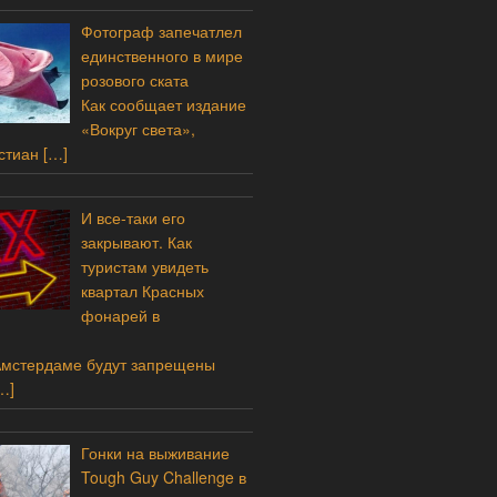
Фотограф запечатлел
единственного в мире
розового ската
Как сообщает издание
«Вокруг света»,
стиан
[…]
И все-таки его
закрывают. Как
туристам увидеть
квартал Красных
фонарей в
Амстердаме будут запрещены
…]
Гонки на выживание
Tough Guy Challenge в