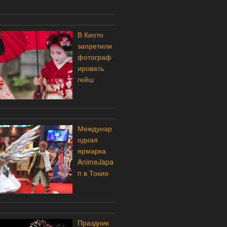
В Киото
запретили
фотограф
ировать
гейш
Междунар
одная
ярмарка
AnimeJapa
n в Токио
Праздник