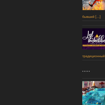
бывший
[…]
традиционный
* * * * *