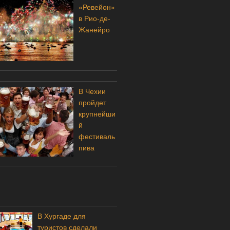
«Ревейон»
в Рио-де-
Жанейро
В Чехии
пройдет
крупнейши
й
фестиваль
пива
В Хургаде для
туристов сделали