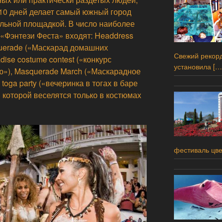
 10 дней делает самый южный город
льной площадкой. В число наиболее
«Фэнтези Феста» входят: Headdress
querade («Маскарад домашних
Свежий рекорд
dise costume contest («конкурс
установила
[…
»), Masquerade March («Маскарадное
 toga party («вечеринка в тогах в баре
которой веселятся только в костюмах
фестиваль цв