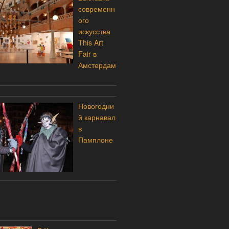
современн
ого
искусства
This Art
Fair в
Амстердам
Новогодни
й карнавал
в
Памплоне