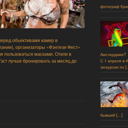
фотограф Кри
 перед объективами камер в
ании), организаторы «Фэнтези Фест»
я пользоваться масками. Отели в
Амстердаме?
эст лучше бронировать за месяц до
С 1 апреля в 
экскурсии по
[
бывший
[…]