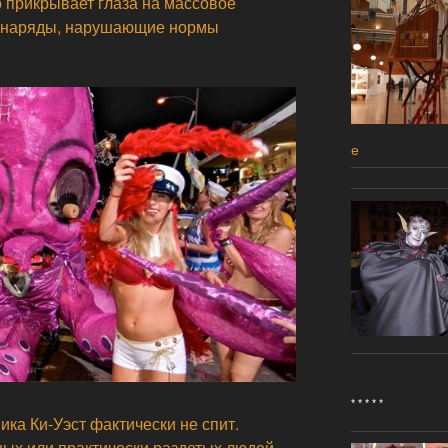
 прикрывает глаза на массовое
и наряды, нарушающие нормы
е
* * * * *
ка Ки-Уэст фактически не спит.
ных или практически раздетых людей,