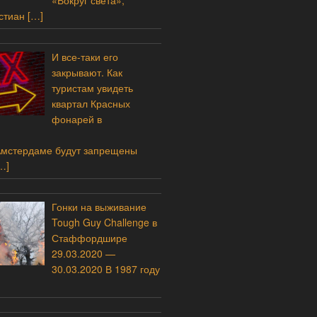
«Вокруг света»,
стиан
[…]
И все-таки его
закрывают. Как
туристам увидеть
квартал Красных
фонарей в
Амстердаме будут запрещены
…]
Гонки на выживание
Tough Guy Challenge в
Стаффордшире
29.03.2020 —
30.03.2020 В 1987 году