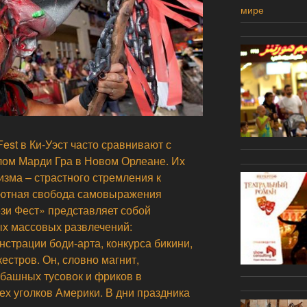
мире
est в Ки-Уэст часто сравнивают с
ом Марди Гра в Новом Орлеане. Их
зма – страстного стремления к
лютная свобода самовыражения
ези Фест» представляет собой
х массовых развлечений:
страции боди-арта, конкурса бикини,
естров. Он, словно магнит,
башных тусовок и фриков в
ех уголков Америки. В дни праздника