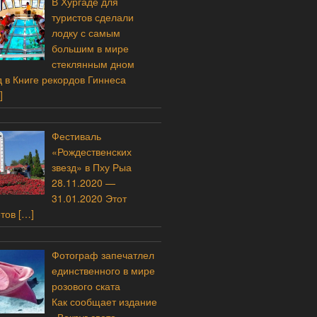
В Хургаде для
туристов сделали
лодку с самым
большим в мире
стеклянным дном
 в Книге рекордов Гиннеса
]
Фестиваль
«Рождественских
звезд» в Пху Рыа
28.11.2020 —
31.01.2020 Этот
етов
[…]
Фотограф запечатлел
единственного в мире
розового ската
Как сообщает издание