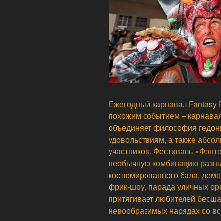
Ежегодный карнавал Fantasy F
похожим событием – карнавал
объединяет философия гедони
удовольствиям, а также абсо
участников. Фестиваль «Фэнт
необычную комбинацию разны
костюмированного бала, демон
фрик-шоу, парада уличных орк
притягивает любителей бесша
невообразимых нарядах со вс