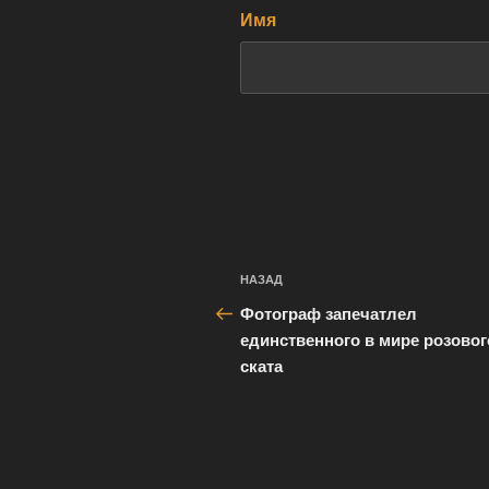
Имя
Навигация
Предыдущая
НАЗАД
по
запись:
Фотограф запечатлел
записям
единственного в мире розовог
ската