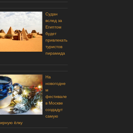
Судан
вслед за
Египтом
будет
привлекать
туристов
пирамида
На
новогодне
м
фестивале
в Москве
создадут
самую
ирную ёлку