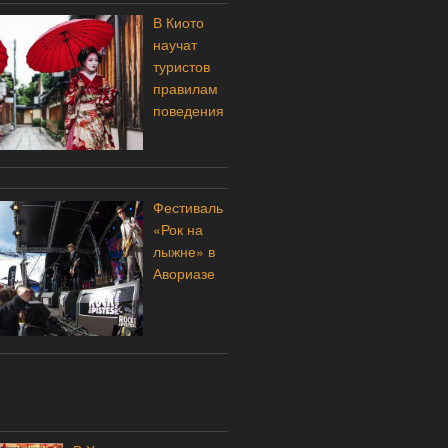
В Киото
научат
туристов
правилам
поведения
Фестиваль
«Рок на
лыжне» в
Авориазе