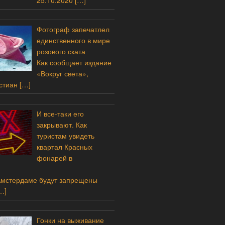
25.10.2020
[…]
Фотограф запечатлел
единственного в мире
розового ската
Как сообщает издание
«Вокруг света»,
стиан
[…]
И все-таки его
закрывают. Как
туристам увидеть
квартал Красных
фонарей в
Амстердаме будут запрещены
…]
Гонки на выживание