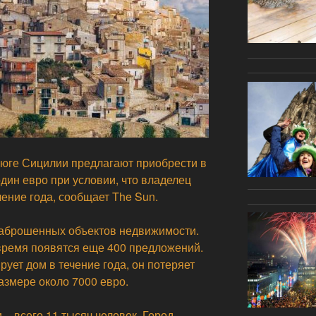
 юге Сицилии предлагают приобрести в
один евро при условии, что владелец
чение года, сообщает The Sun.
заброшенных объектов недвижимости.
время появятся еще 400 предложений.
рует дом в течение года, он потеряет
азмере около 7000 евро.
– всего 11 тысяч человек. Город