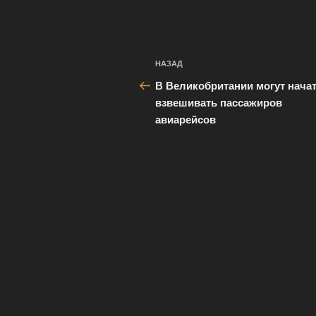
Навигация
Предыдущая
НАЗАД
по
запись:
В Великобритании могут нача
записям
взвешивать пассажиров
авиарейсов