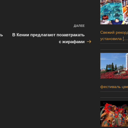
ДАЛЕЕ
Следующая
Свежий рекорд
запись
ть
В Кении предлагают позавтракать
установила
[…
с жирафами
фестиваль цв