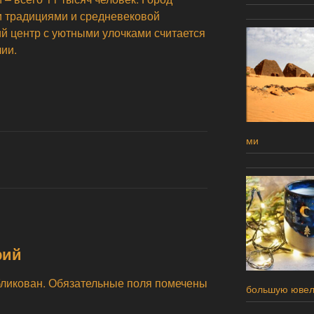
 традициями и средневековой
ий центр с уютными улочками считается
ии.
ми
рий
бликован.
Обязательные поля помечены
большую ювел