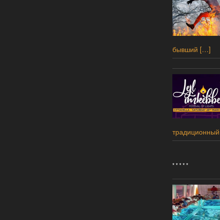
бывший
[…]
традиционный
* * * * *