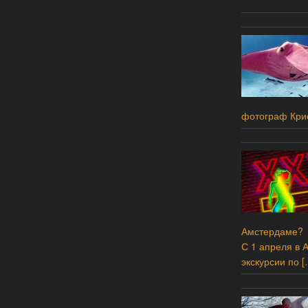
фотограф Кри
Амстердаме?
С 1 апреля в 
экскурсии по
[