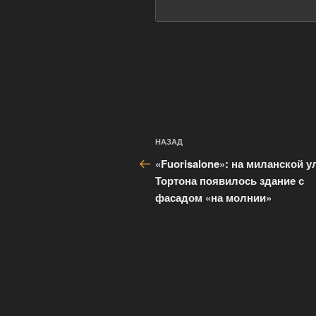
Навигация
Предыдущая
НАЗАД
по
запись:
«Fuorisalone»: на миланской у
записям
Тортона появилось здание с
фасадом «на молнии»