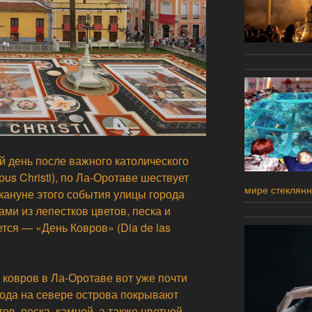
й день после важного католического
us Christi), по Ла-Оротаве шествует
мире стеклян
кануне этого события улицы города
ми из лепестков цветов, песка и
ется — «День Ковров» (Dia de las
 ковров в Ла-Оротаве вот уже почти
орода на севере острова покрывают
ов, песка, камней, а также цветной