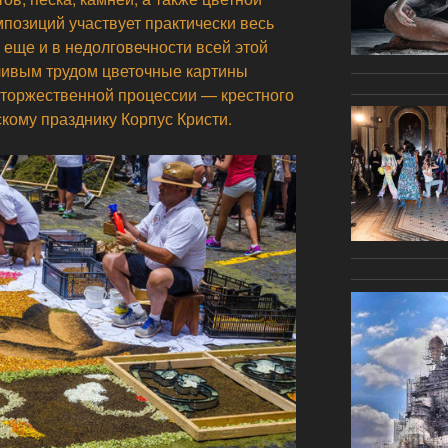
мпозиций участвует практически весь
 еще и в недолговечности всей этой
ливым трудом цветочные картины
 торжественной процессии — крестного
кому празднику Корпус Кристи.