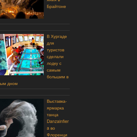
Брайтоне
В Хургаде
для
туристов
сделали
лодку с
самым
большим в
ным дном
Выставка-
ярмарка
танца
Danzainfier
a во
Флоренци