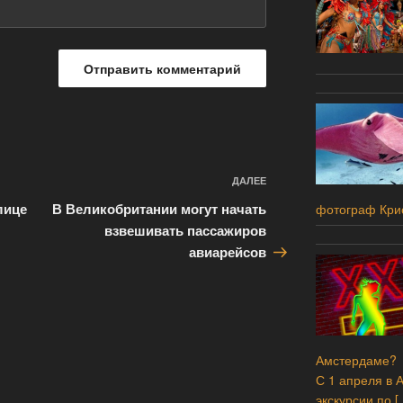
ДАЛЕЕ
Следующая
запись
лице
В Великобритании могут начать
фотограф Кри
взвешивать пассажиров
авиарейсов
Амстердаме?
С 1 апреля в 
экскурсии по
[