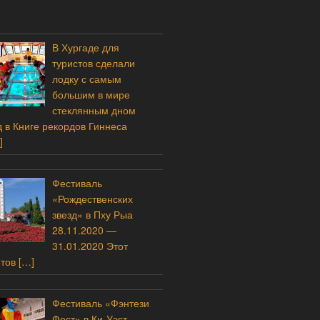
В Хургаде для
туристов сделали
лодку с самым
большим в мире
стеклянным дном
 в Книге рекордов Гиннеса
]
Фестиваль
«Рождественских
звезд» в Пху Рыа
28.11.2020 —
31.01.2020 Этот
етов
[…]
Фестиваль «Фэнтези
Фест» в Ки-Уэст