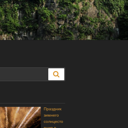
Поиск
Праздник
зимнего
солнцесто
яния в