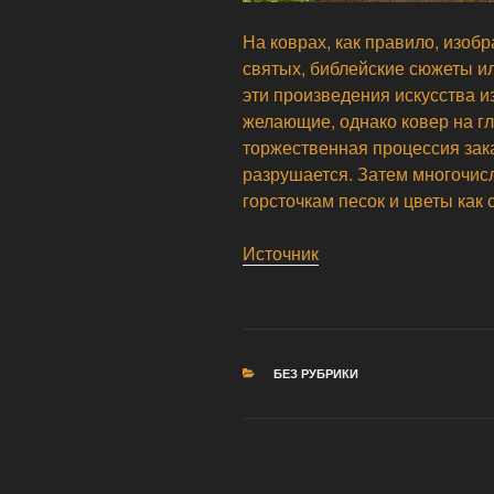
На коврах, как правило, изоб
святых, библейские сюжеты ил
эти произведения искусства из
желающие, однако ковер на г
торжественная процессия зак
разрушается. Затем многочи
горсточкам песок и цветы как
Источник
РУБРИКИ
БЕЗ РУБРИКИ