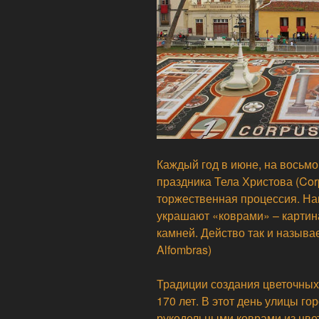
Каждый год в июне, на восьмо
праздника Тела Христова (Corp
торжественная процессия. На
украшают «коврами» – картина
камней. Действо так и называ
Alfombras)
Традиции создания цветочных
170 лет. В этот день улицы г
рукодельными коврами из цвет