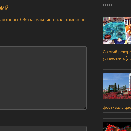
рий
* * * * *
бликован.
Обязательные поля помечены
Свежий рекорд
установила
[…
фестиваль цв