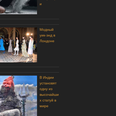
и
Модный
уик-энд в
Лондоне
В Индии
установят
одну из
высочайши
х статуй в
мире