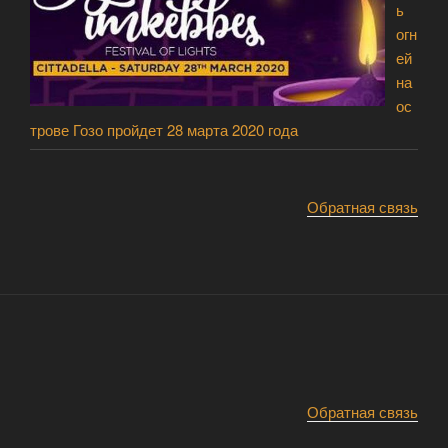
ь
огн
ей
на
ос
трове Гозо пройдет 28 марта 2020 года
Обратная связь
Обратная связь