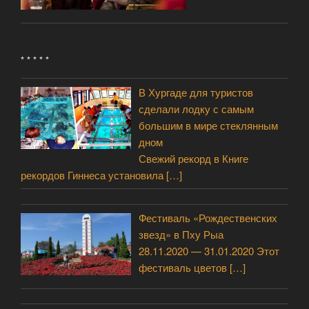
* * * * *
В Хургаде для туристов
сделали лодку с самым
большим в мире стеклянным
дном
Свежий рекорд в Книге
рекордов Гиннеса установила
[…]
Фестиваль «Рождественских
звезд» в Пху Рыа
28.11.2020 — 31.01.2020 Этот
фестиваль цветов
[…]