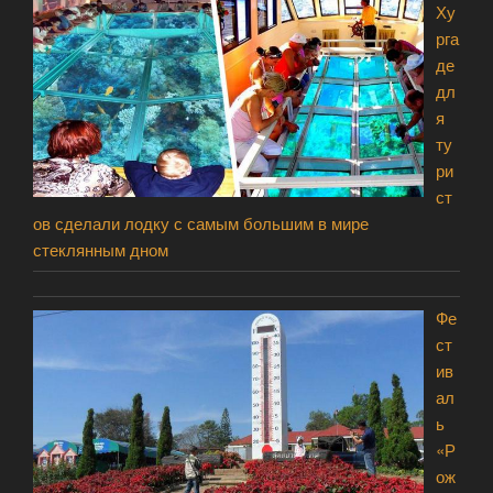
Ху
рга
де
дл
я
ту
ри
ст
ов сделали лодку с самым большим в мире
стеклянным дном
Фе
ст
ив
ал
ь
«Р
ож