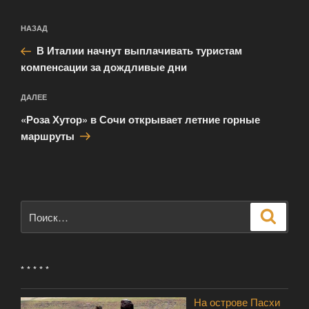
Навигация
Предыдущая
НАЗАД
по
запись:
записям
В Италии начнут выплачивать туристам
компенсации за дождливые дни
Следующая
ДАЛЕЕ
запись
«Роза Хутор» в Сочи открывает летние горные
маршруты
Искать:
Поиск
* * * * *
На острове Пасхи