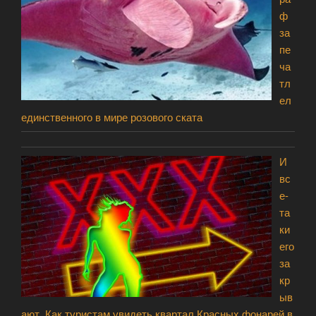
ф
за
пе
ча
тл
ел
единственного в мире розового ската
И
вс
е-
та
ки
его
за
кр
ыв
ают. Как туристам увидеть квартал Красных фонарей в