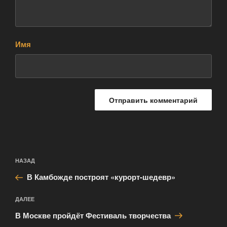
Имя
Навигация
Предыдущая
НАЗАД
по
запись:
записям
В Камбожде построят «курорт-шедевр»
Следующая
ДАЛЕЕ
запись
В Москве пройдёт Фестиваль творчества