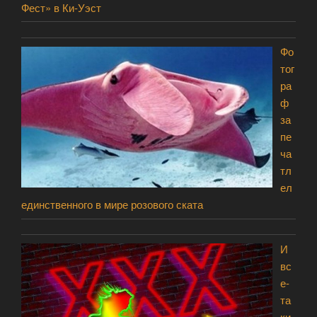
Фест» в Ки-Уэст
Фо
тог
ра
ф
за
пе
ча
тл
ел
единственного в мире розового ската
И
вс
е-
та
ки