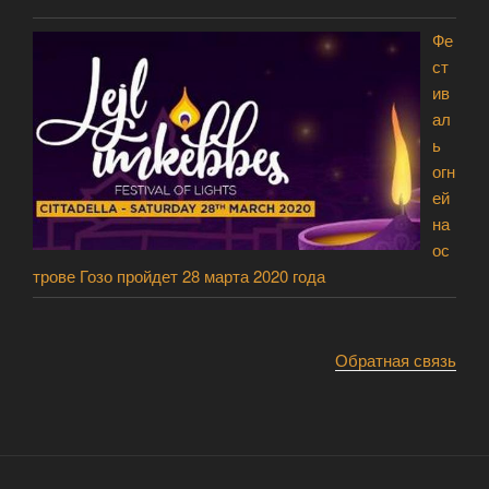
Фе
ст
ив
ал
ь
огн
ей
на
ос
трове Гозо пройдет 28 марта 2020 года
Обратная связь