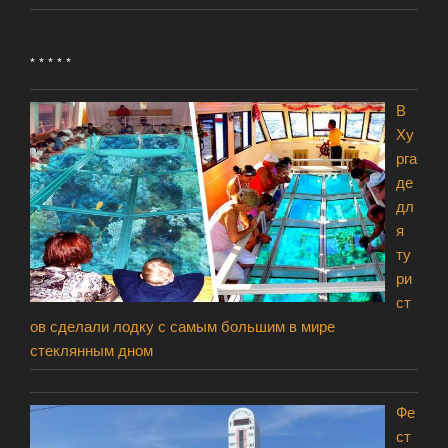
* * * * *
В
Ху
рга
де
дл
я
ту
ри
ст
ов сделали лодку с самым большим в мире
стеклянным дном
Фе
ст