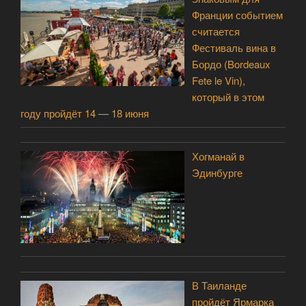
Франции событием
считается
Фестиваль вина в
Бордо (Bordeaux
Fete le Vin),
который в этом
году пройдёт 14 — 18 июня
Хогманай в
Эдинбурге
В Таиланде
пройдёт Ярмарка