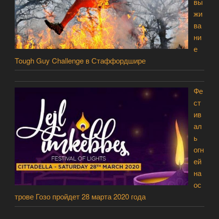
вы
жи
ва
ни
е
Tough Guy Challenge в Стаффордшире
Фе
ст
ив
ал
ь
огн
ей
на
ос
трове Гозо пройдет 28 марта 2020 года