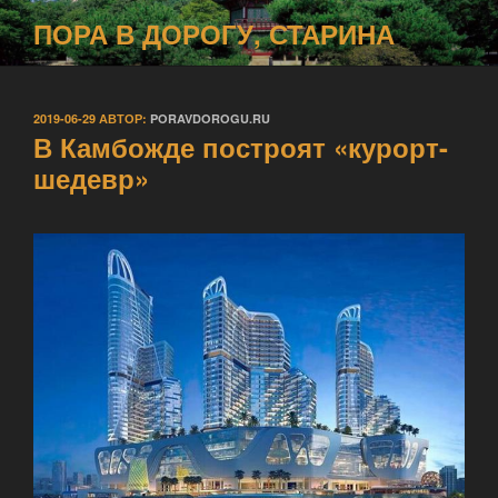
Перейти
ПОРА В ДОРОГУ, СТАРИНА
к
содержимому
ОПУБЛИКОВАНО
2019-06-29
АВТОР:
PORAVDOROGU.RU
В Камбожде построят «курорт-
шедевр»