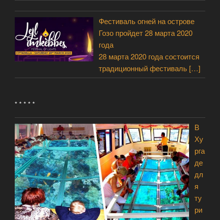
Фестиваль огней на острове
Гозо пройдет 28 марта 2020
года
28 марта 2020 года состоится
традиционный фестиваль
[…]
* * * * *
В
Ху
рга
де
дл
я
ту
ри