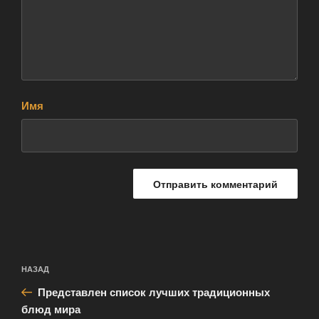
Имя
Навигация
Предыдущая
НАЗАД
по
запись:
записям
Представлен список лучших традиционных
блюд мира