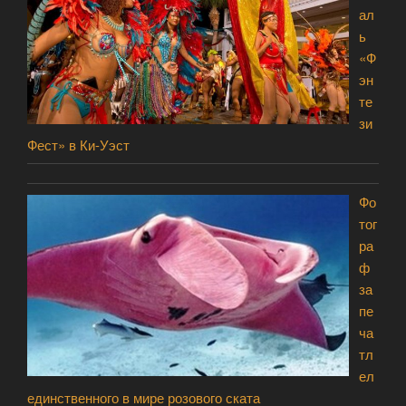
ал
ь
«Ф
эн
те
зи
Фест» в Ки-Уэст
Фо
тог
ра
ф
за
пе
ча
тл
ел
единственного в мире розового ската