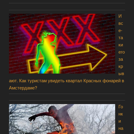
И
вс
е-
та
ки
его
за
кр
ыв
ают. Как туристам увидеть квартал Красных фонарей в
Амстердаме?
Го
нк
и
на