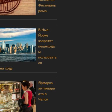
Фестиваль
рома
В Нью-
Йорке
запретят
пешехода
м
пользовать
ся
на ходу
Ярмарка
антиквари
ата в
Челси