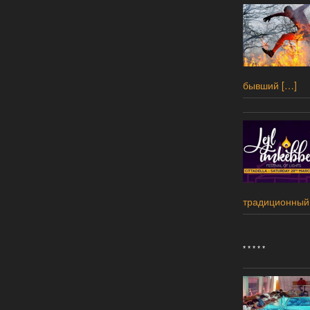
бывший
[…]
традиционный
* * * * *