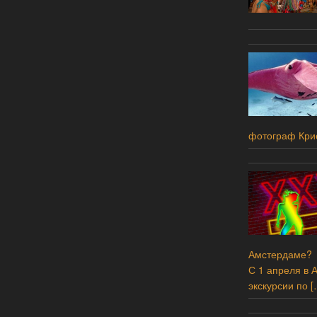
фотограф Кри
Амстердаме?
С 1 апреля в 
экскурсии по
[