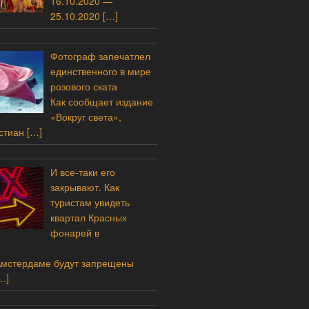
16.10.2020 —
25.10.2020
[…]
Фотограф запечатлел
единственного в мире
розового ската
Как сообщает издание
«Вокруг света»,
стиан
[…]
И все-таки его
закрывают. Как
туристам увидеть
квартал Красных
фонарей в
Амстердаме будут запрещены
…]