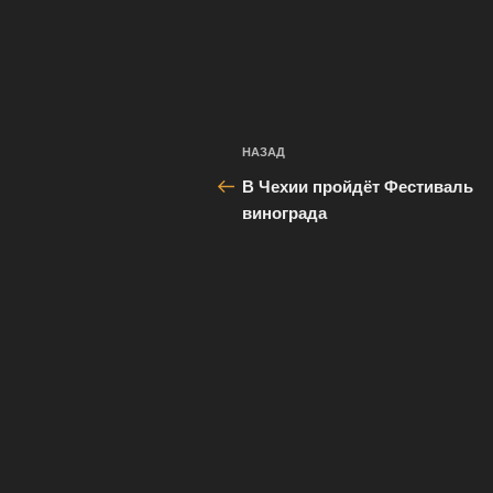
Навигация
Предыдущая
НАЗАД
по
запись:
В Чехии пройдёт Фестиваль
записям
винограда