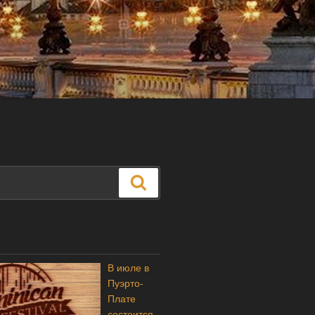
Поиск
В июле в
Пуэрто-
Плате
состоится