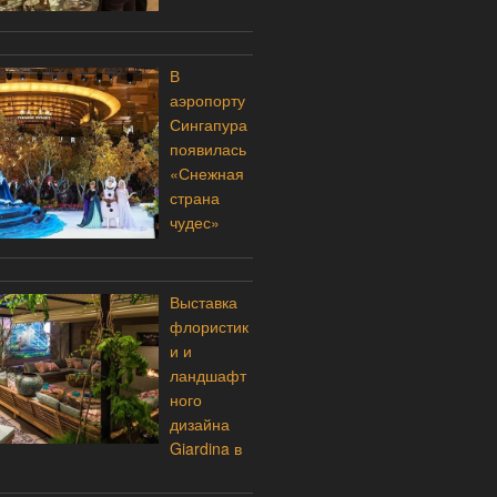
В
аэропорту
Сингапура
появилась
«Снежная
страна
чудес»
Выставка
флористик
и и
ландшафт
ного
дизайна
Giardina в