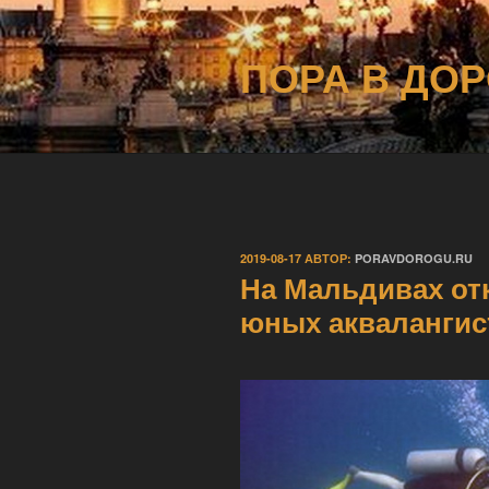
Перейти
к
ПОРА В ДОР
содержимому
ОПУБЛИКОВАНО
2019-08-17
АВТОР:
PORAVDOROGU.RU
На Мальдивах от
юных аквалангис