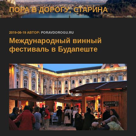
Перейти
ПОРА В ДОРОГУ, СТАРИНА
к
содержимому
ОПУБЛИКОВАНО
2019-08-19
АВТОР:
PORAVDOROGU.RU
Международный винный
фестиваль в Будапеште