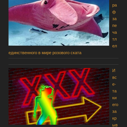
ра
ф
за
пе
ча
тл
ел
единственного в мире розового ската
И
вс
е-
та
ки
его
за
кр
ыв