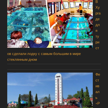
В
Ху
рга
де
дл
я
ту
ри
ст
ов сделали лодку с самым большим в мире
стеклянным дном
Фе
ст
ив
ал
ь
«Р