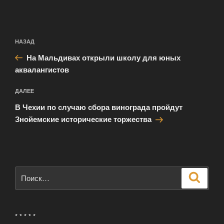
Навигация
Предыдущая
НАЗАД
по
запись:
записям
На Мальдивах открыли школу для юных
аквалангистов
Следующая
ДАЛЕЕ
запись
В Чехии по случаю сбора винограда пройдут
Знойемские исторические торжества
Искать:
Поиск
* * * * *