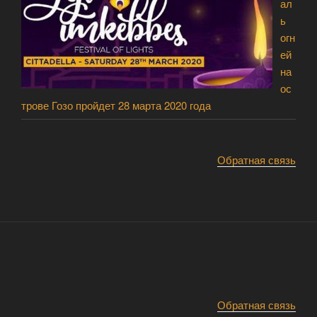
ал
ь
огн
ей
на
ос
трове Гозо пройдет 28 марта 2020 года
Обратная связь
Обратная связь