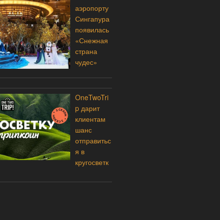
аэропорту
Сингапура
появилась
«Снежная
страна
чудес»
OneTwoTri
p дарит
клиентам
шанс
отправитьс
я в
кругосветк