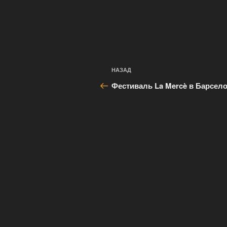
Навигация
Предыдущая
НАЗАД
по
запись:
Фестиваль La Mercè в Барсел
записям