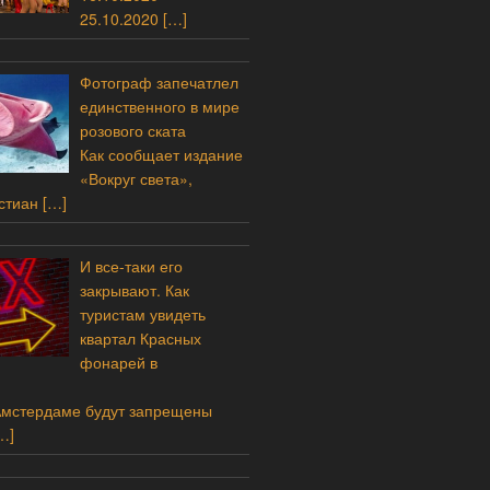
25.10.2020
[…]
Фотограф запечатлел
единственного в мире
розового ската
Как сообщает издание
«Вокруг света»,
стиан
[…]
И все-таки его
закрывают. Как
туристам увидеть
квартал Красных
фонарей в
Амстердаме будут запрещены
…]