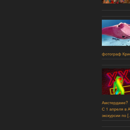
фотограф Кри
Амстердаме?
С 1 апреля в 
экскурсии по
[