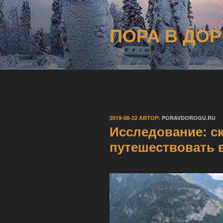
Перейти
к
ПОРА В ДОР
содержимому
ОПУБЛИКОВАНО
2019-08-22
АВТОР:
PORAVDOROGU.RU
Исследование: с
путешествовать 