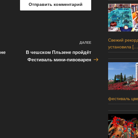
Свежий рекорд
ДАЛЕЕ
Следующая
установила
[…
запись
оне
В чешском Пльзене пройдёт
Фестиваль мини-пивоварен
фестиваль цв