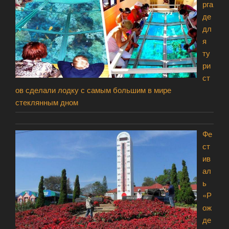
рга
де
дл
я
ту
ри
ст
ов сделали лодку с самым большим в мире
стеклянным дном
Фе
ст
ив
ал
ь
«Р
ож
де