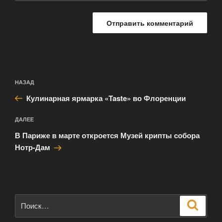
Навигация
Предыдущая
НАЗАД
по
запись:
записям
Кулинарная ярмарка «Taste» во Флоренции
Следующая
ДАЛЕЕ
запись
В Париже в марте откроется Музей крипты собора
Нотр-Дам
Искать:
Поиск