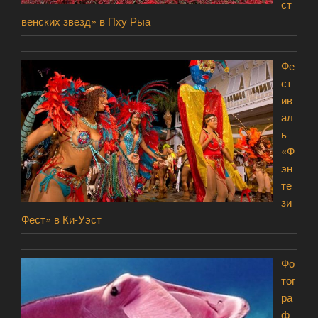
ст
венских звезд» в Пху Рыа
Фе
ст
ив
ал
ь
«Ф
эн
те
зи
Фест» в Ки-Уэст
Фо
тог
ра
ф