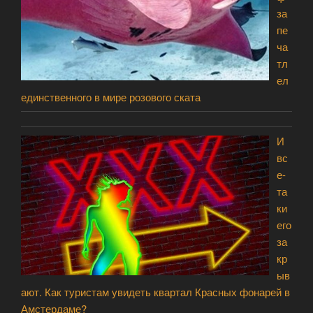
за
пе
ча
тл
ел
единственного в мире розового ската
И
вс
е-
та
ки
его
за
кр
ыв
ают. Как туристам увидеть квартал Красных фонарей в
Амстердаме?