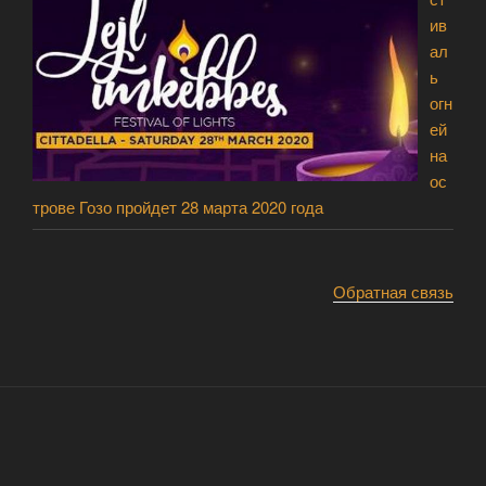
ив
ал
ь
огн
ей
на
ос
трове Гозо пройдет 28 марта 2020 года
Обратная связь