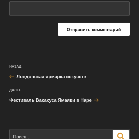
Навигация
Предыдущая
НАЗАД
по
запись:
записям
Лондонская ярмарка искусств
Следующая
ДАЛЕЕ
запись
Фестиваль Вакакуса Ямаяки в Наре
Искать:
Поиск