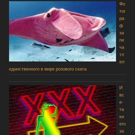
Фо
тог
ра
ф
за
пе
ча
тл
ел
единственного в мире розового ската
И
вс
е-
та
ки
его
за