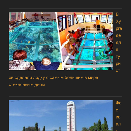
* * * * *
В
Ху
рга
де
дл
я
ту
ри
ст
ов сделали лодку с самым большим в мире
стеклянным дном
Фе
ст
ив
ал
ь