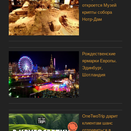
откроется Музей
крипты собора
Нотр-Дам
Рождественские
ярмарки Европы.
Эдинбург,
Шотландия
OneTwoTrip дарит
клиентам шанс
отправиться в