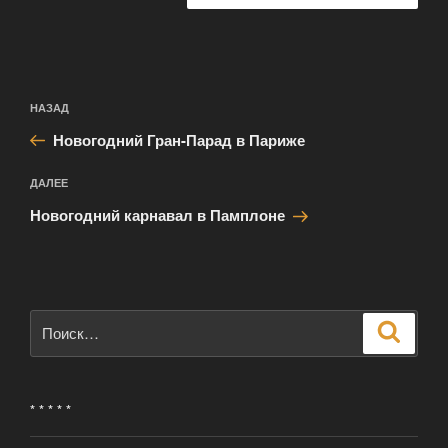
Навигация
Предыдущая
НАЗАД
по
запись:
записям
Новогодний Гран-Парад в Париже
Следующая
ДАЛЕЕ
запись
Новогодний карнавал в Памплоне
Искать:
Поиск
* * * * *