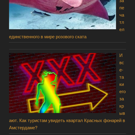
за
пе
ча
тл
ел
единственного в мире розового ската
И
вс
е-
та
ки
его
за
кр
ыв
ают. Как туристам увидеть квартал Красных фонарей в
Амстердаме?