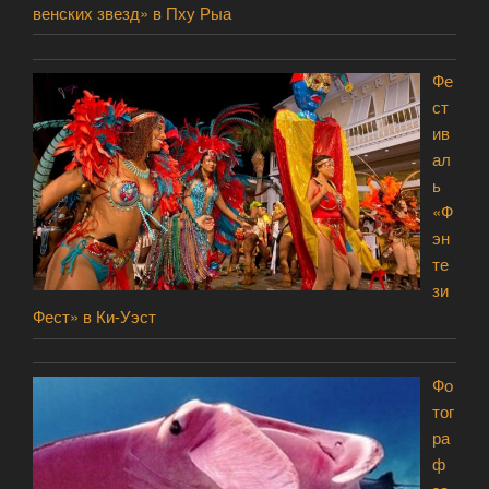
венских звезд» в Пху Рыа
Фе
ст
ив
ал
ь
«Ф
эн
те
зи
Фест» в Ки-Уэст
Фо
тог
ра
ф