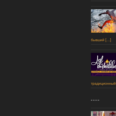
бывший
[…]
традиционный
* * * * *