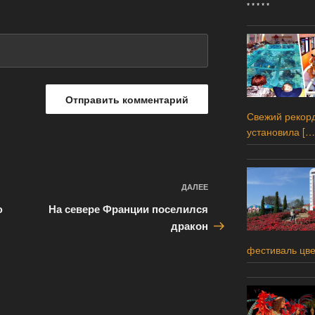
* * * * *
Свежий рекорд
установила
[…
ДАЛЕЕ
Следующая
запись
ю
На севере Франции поселился
дракон
фестиваль цв