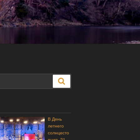
Поиск
В День
летнего
солнцесто
яния, 21