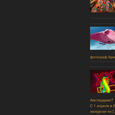
фотограф Кри
Амстердаме?
С 1 апреля в 
экскурсии по
[