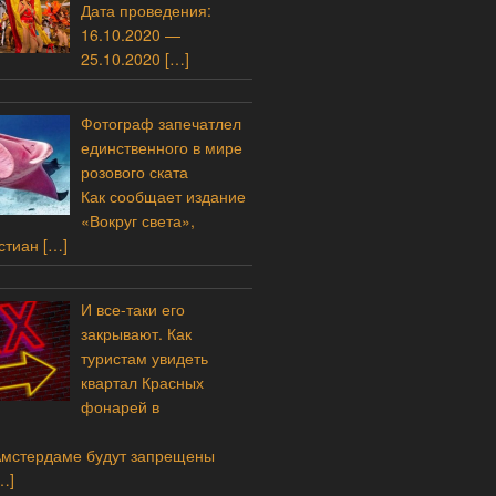
Дата проведения:
16.10.2020 —
25.10.2020
[…]
Фотограф запечатлел
единственного в мире
розового ската
Как сообщает издание
«Вокруг света»,
стиан
[…]
И все-таки его
закрывают. Как
туристам увидеть
квартал Красных
фонарей в
Амстердаме будут запрещены
…]