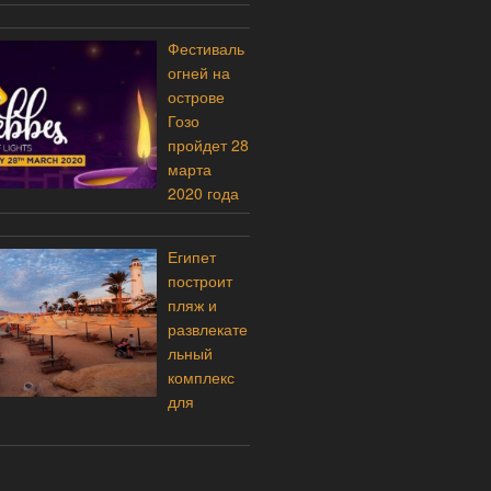
Фестиваль
огней на
острове
Гозо
пройдет 28
марта
2020 года
Египет
построит
пляж и
развлекате
льный
комплекс
для