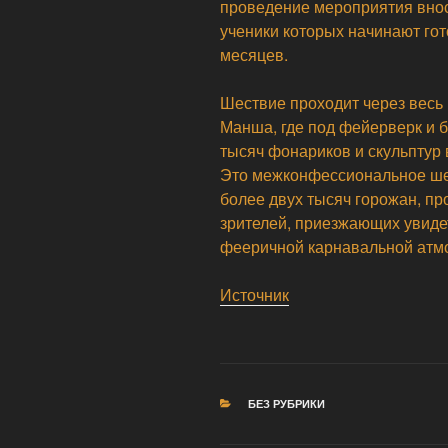
проведение мероприятия внос
ученики которых начинают гот
месяцев.
Шествие проходит через весь 
Манша, где под фейерверк и 
тысяч фонариков и скульптур 
Это межконфессиональное шес
более двух тысяч горожан, пр
зрителей, приезжающих увиде
фееричной карнавальной атмо
Источник
РУБРИКИ
БЕЗ РУБРИКИ