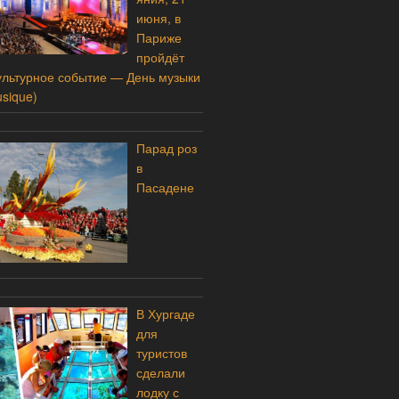
июня, в
Париже
пройдёт
льтурное событие — День музыки
sique)
Парад роз
в
Пасадене
В Хургаде
для
туристов
сделали
лодку с