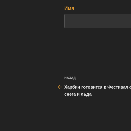
Имя
Навигация
Предыдущая
НАЗАД
по
запись:
Харбин готовится к Фестивал
записям
снега и льда