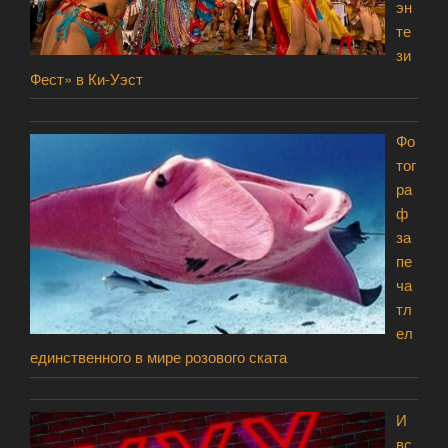
эн
те
зи
Фест» в Ки-Уэст
Фо
тог
ра
ф
за
пе
ча
тл
ел
единственного в мире розового ската
И
вс