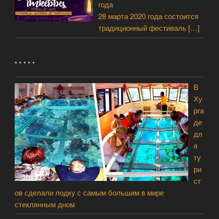
года
28 марта 2020 года состоится
традиционный фестиваль
[…]
* * * * *
В
Ху
рга
де
дл
я
ту
ри
ст
ов сделали лодку с самым большим в мире
стеклянным дном