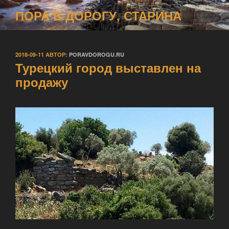
Перейти
ПОРА В ДОРОГУ, СТАРИНА
к
содержимому
ОПУБЛИКОВАНО
2018-09-11
АВТОР:
PORAVDOROGU.RU
Турецкий город выставлен на
продажу