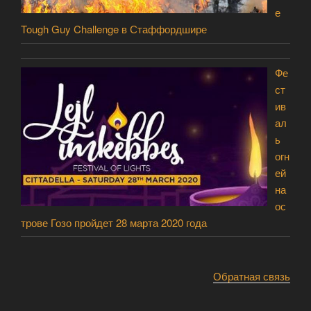
е
Tough Guy Challenge в Стаффордшире
Фе
ст
ив
ал
ь
огн
ей
на
ос
трове Гозо пройдет 28 марта 2020 года
Обратная связь