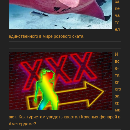
за
пе
ча
тл
ел
единственного в мире розового ската
И
вс
е-
та
ки
его
за
кр
ыв
ают. Как туристам увидеть квартал Красных фонарей в
Амстердаме?