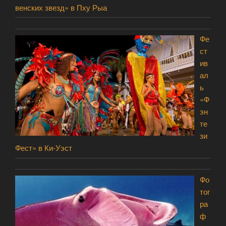
венских звезд» в Пху Рыа
Фе
ст
ив
ал
ь
«Ф
эн
те
зи
Фест» в Ки-Уэст
Фо
тог
ра
ф