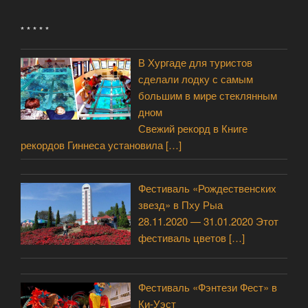
* * * * *
В Хургаде для туристов
сделали лодку с самым
большим в мире стеклянным
дном
Свежий рекорд в Книге
рекордов Гиннеса установила
[…]
Фестиваль «Рождественских
звезд» в Пху Рыа
28.11.2020 — 31.01.2020 Этот
фестиваль цветов
[…]
Фестиваль «Фэнтези Фест» в
Ки-Уэст