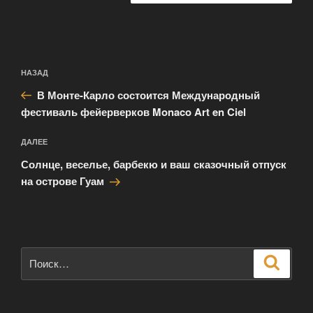
Навигация
Предыдущая
НАЗАД
по
запись:
записям
В Монте-Карло состоится Международный
фестиваль фейерверков Monaco Art en Ciel
Следующая
ДАЛЕЕ
запись
Солнце, веселье, барбекю и ваш сказочный отпуск
на острове Гуам
Искать:
Поиск