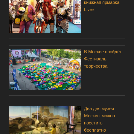
книжная ярмарка
Livre
В Москве пройдёт
Фестиваль
творчества
Два дня музеи
Москвы можно
посетить
бесплатно