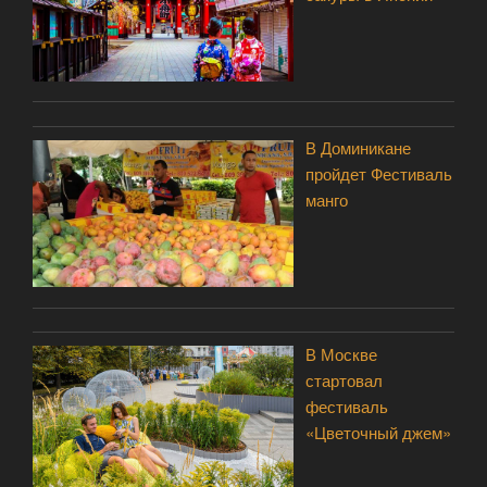
В Доминикане
пройдет Фестиваль
манго
В Москве
стартовал
фестиваль
«Цветочный джем»