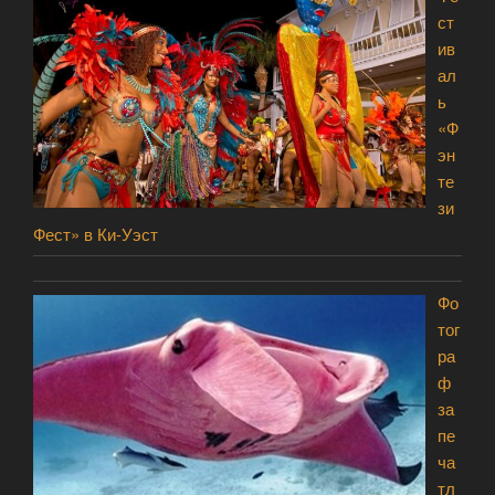
ст
ив
ал
ь
«Ф
эн
те
зи
Фест» в Ки-Уэст
Фо
тог
ра
ф
за
пе
ча
тл