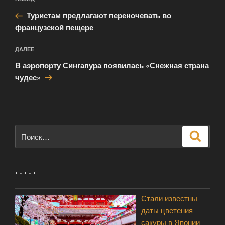
Предыдущая
по
запись:
записям
Туристам предлагают переночевать во
французской пещере
Следующая
ДАЛЕЕ
запись
В аэропорту Сингапура появилась «Снежная страна
чудес»
Искать:
Поиск
* * * * *
Стали известны
даты цветения
сакуры в Японии