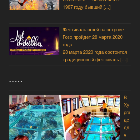
1987 году бывший
[…]
Фестиваль огней на острове
Гозо пройдет 28 марта 2020
года
28 марта 2020 года состоится
традиционный фестиваль
[…]
* * * * *
В
Ху
рга
де
дл
я