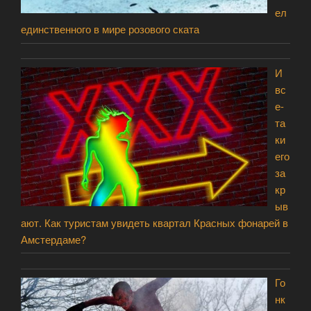
ел
единственного в мире розового ската
И
вс
е-
та
ки
его
за
кр
ыв
ают. Как туристам увидеть квартал Красных фонарей в
Амстердаме?
Го
нк