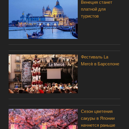
Венеция станет
платной для
туристов
Фестиваль La
Mercè в Барселоне
Сезон цветения
сакуры в Японии
начнется раньше