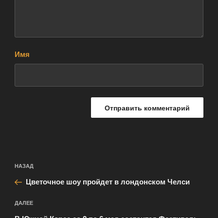
Имя
Навигация
Предыдущая
НАЗАД
по
запись:
записям
Цветочное шоу пройдет в лондонском Челси
Следующая
ДАЛЕЕ
запись