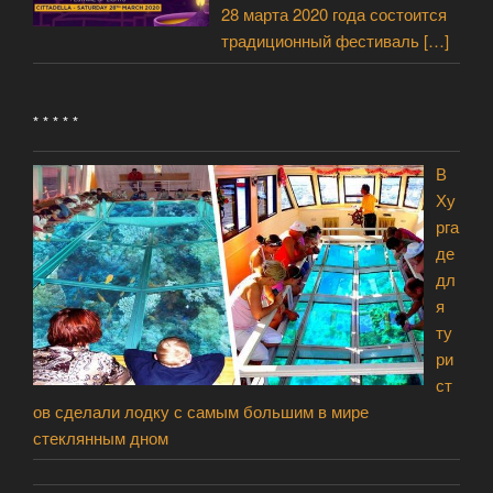
28 марта 2020 года состоится
традиционный фестиваль
[…]
* * * * *
В
Ху
рга
де
дл
я
ту
ри
ст
ов сделали лодку с самым большим в мире
стеклянным дном