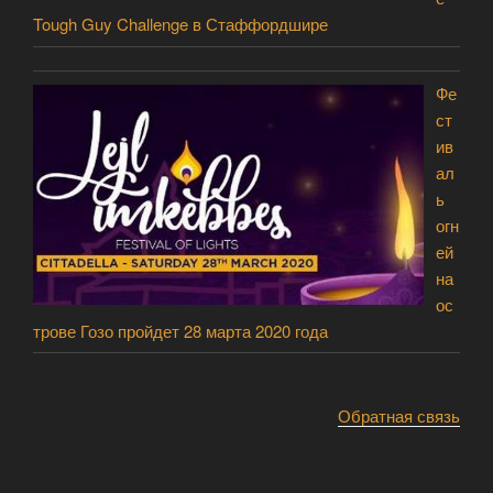
Tough Guy Challenge в Стаффордшире
Фе
ст
ив
ал
ь
огн
ей
на
ос
трове Гозо пройдет 28 марта 2020 года
Обратная связь