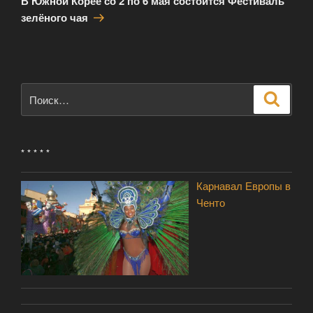
В Южной Корее со 2 по 6 мая состоится Фестиваль
зелёного чая
Искать:
Поиск
* * * * *
Карнавал Европы в
Ченто