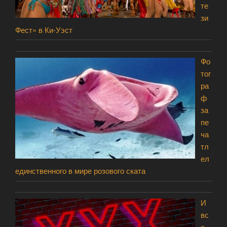
те
зи
Фест» в Ки-Уэст
Фо
тог
ра
ф
за
пе
ча
тл
ел
единственного в мире розового ската
И
вс
е-