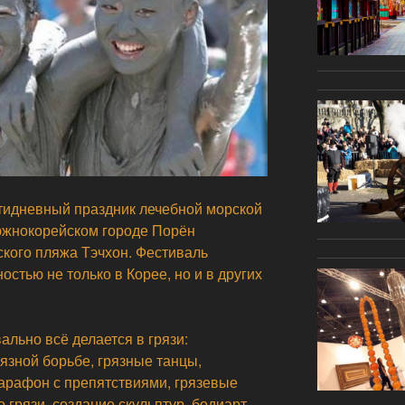
ятидневный праздник лечебной морской
 южнокорейском городе Порён
ского пляжа Тэчхон. Фестиваль
стью не только в Корее, но и в других
ально всё делается в грязи:
рязной борьбе, грязные танцы,
арафон с препятствиями, грязевые
 грязи, создание скульптур, бодиарт,