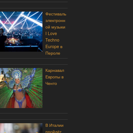
Фестиваль
электронн
ой музыки
I Love
Techno
Europe в
Пероле
Карнавал
Европы в
Ченто
В Италии
пройдёт