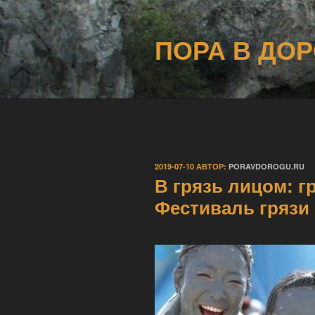
Перейти
к
ПОРА В ДОР
содержимому
ОПУБЛИКОВАНО
2019-07-10
АВТОР:
PORAVDOROGU.RU
В грязь лицом: 
Фестиваль грязи 