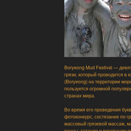
Boryeong Mud Festival — дев
грязи, который проводится в
(Boryeong) на территории мор
пользуется огромной популярно
странах мира.
Во время его проведения букв
фотоконкурс, состязание по г
массовый грязевой массаж, м
ванны, катание и рисование по