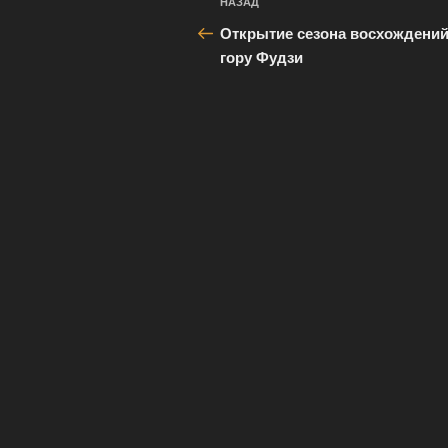
Предыдущая
НАЗАД
по
запись:
Открытие сезона восхождений
записям
гору Фудзи