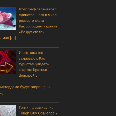
Фотограф запечатлел
единственного в мире
розового ската
Как сообщает издание
«Вокруг света»,
стиан
[…]
И все-таки его
закрывают. Как
туристам увидеть
квартал Красных
фонарей в
Амстердаме будут запрещены
…]
Гонки на выживание
Tough Guy Challenge в