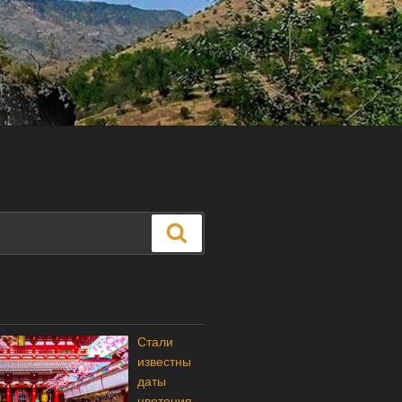
Поиск
Стали
известны
даты
цветения