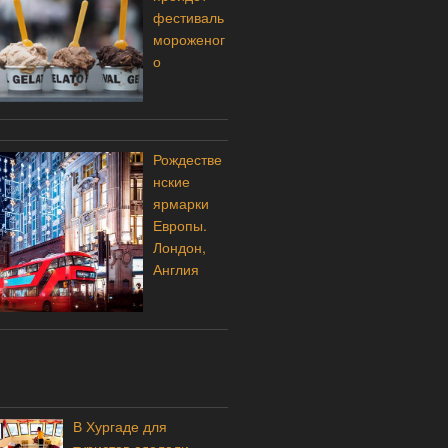
фестиваль
мороженог
о
Рождестве
нские
ярмарки
Европы.
Лондон,
Англия
В Хургаде для