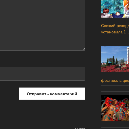
Свежий рекорд
установила
[…
фестиваль цв