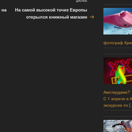
ДАЛЕЕ
Следующая
запись
 на
На самой высокой точке Европы
открылся книжный магазин
фотограф Кри
Амстердаме?
С 1 апреля в 
экскурсии по
[