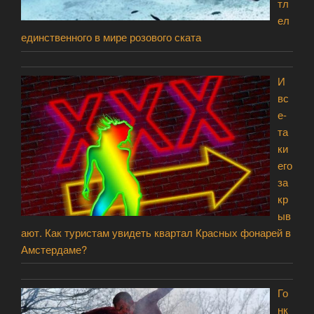
тл
ел
единственного в мире розового ската
И
вс
е-
та
ки
его
за
кр
ыв
ают. Как туристам увидеть квартал Красных фонарей в
Амстердаме?
Го
нк