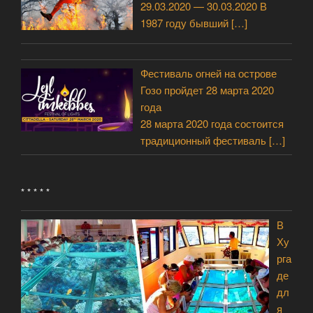
29.03.2020 — 30.03.2020 В
1987 году бывший
[…]
Фестиваль огней на острове
Гозо пройдет 28 марта 2020
года
28 марта 2020 года состоится
традиционный фестиваль
[…]
* * * * *
В
Ху
рга
де
дл
я