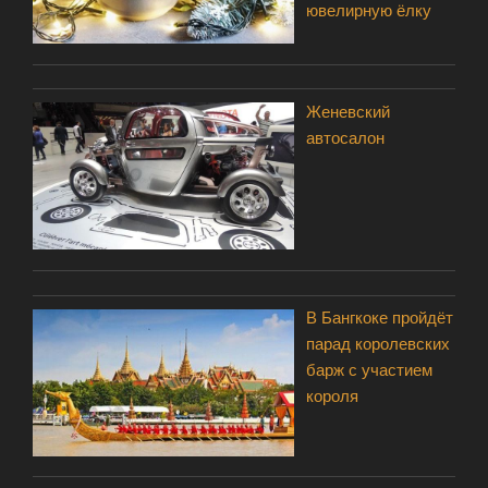
ювелирную ёлку
Женевский
автосалон
В Бангкоке пройдёт
парад королевских
барж с участием
короля