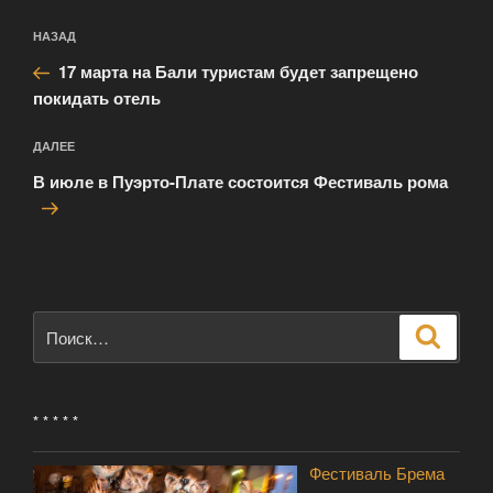
Навигация
Предыдущая
НАЗАД
по
запись:
записям
17 марта на Бали туристам будет запрещено
покидать отель
Следующая
ДАЛЕЕ
запись
В июле в Пуэрто-Плате состоится Фестиваль рома
Искать:
Поиск
* * * * *
Фестиваль Брема