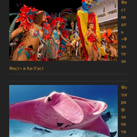
Фе
ст
ив
ал
ь
«Ф
эн
те
зи
Фест» в Ки-Уэст
Фо
тог
ра
ф
за
пе
ча