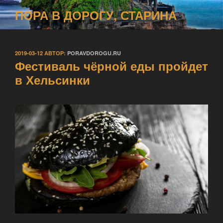
Перейти
ПОРА В ДОРОГУ, СТАРИНА
к
содержимому
ОПУБЛИКОВАНО
2019-03-12
АВТОР:
PORAVDOROGU.RU
Фестиваль чёрной еды пройдет
в Хельсинки