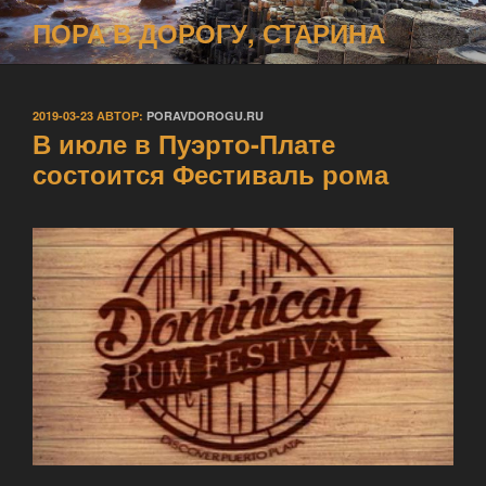
Перейти
ПОРА В ДОРОГУ, СТАРИНА
к
содержимому
ОПУБЛИКОВАНО
2019-03-23
АВТОР:
PORAVDOROGU.RU
В июле в Пуэрто-Плате
состоится Фестиваль рома