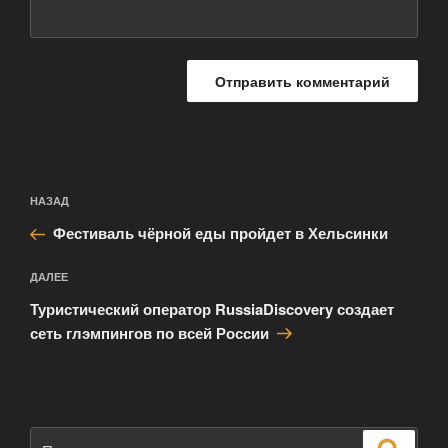
Навигация
Предыдущая
НАЗАД
по
запись:
записям
Фестиваль чёрной еды пройдет в Хельсинки
Следующая
ДАЛЕЕ
запись
Туристический оператор RussiaDiscovery создает
сеть глэмпингов по всей России
Искать:
Поиск