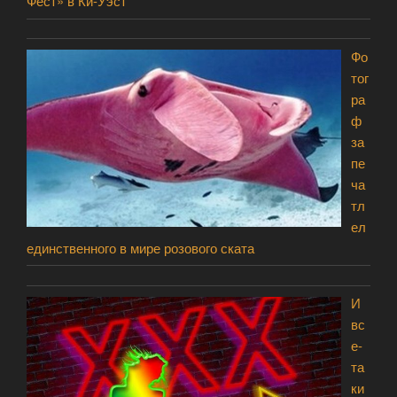
Фест» в Ки-Уэст
Фо
тог
ра
ф
за
пе
ча
тл
ел
единственного в мире розового ската
И
вс
е-
та
ки