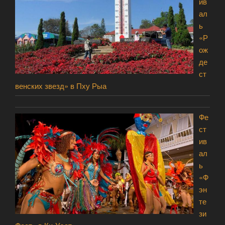
ив
ал
ь
«Р
ож
де
ст
венских звезд» в Пху Рыа
Фе
ст
ив
ал
ь
«Ф
эн
те
зи