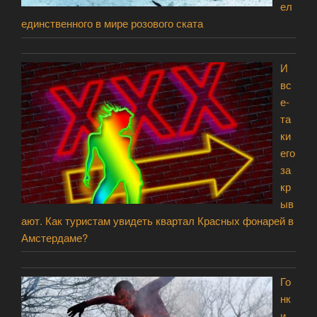
ел
единственного в мире розового ската
И
вс
е-
та
ки
его
за
кр
ыв
ают. Как туристам увидеть квартал Красных фонарей в
Амстердаме?
Го
нк
и