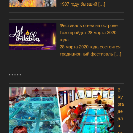
1987 году бывший
[…]
Фестиваль огней на острове
Гозо пройдет 28 марта 2020
года
28 марта 2020 года состоится
традиционный фестиваль
[…]
* * * * *
В
Ху
рга
де
дл
я
ту