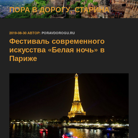
Перейти
ПОРА В ДОРОГУ, СТАРИНА
к
содержимому
ОПУБЛИКОВАНО
2019-08-30
АВТОР:
PORAVDOROGU.RU
Фестиваль современного
искусства «Белая ночь» в
Париже