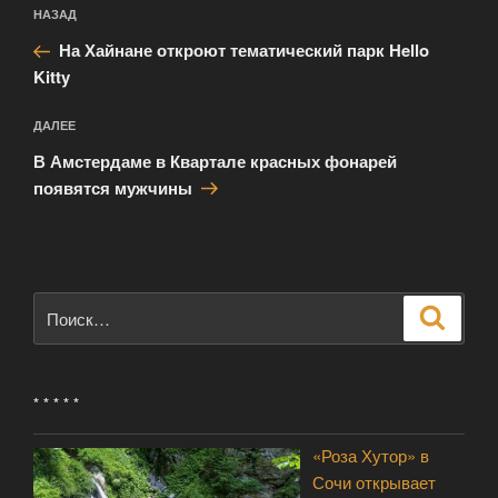
Навигация
Предыдущая
НАЗАД
по
запись:
записям
На Хайнане откроют тематический парк Hello
Kitty
Следующая
ДАЛЕЕ
запись
В Амстердаме в Квартале красных фонарей
появятся мужчины
Искать:
Поиск
* * * * *
«Роза Хутор» в
Сочи открывает